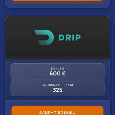
BONUSS
600 €
BEZRISKA GRIEZIENI
325
SAŅEMT BONUSU