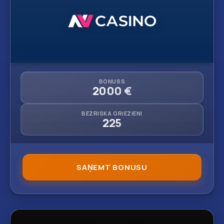
BONUSS
2000 €
BEZRISKA GRIEZIENI
225
SAŅEMT BONUSU