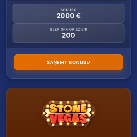
BONUSS
2000 €
BEZRISKA GRIEZIENI
200
SAŅEMT BONUSU