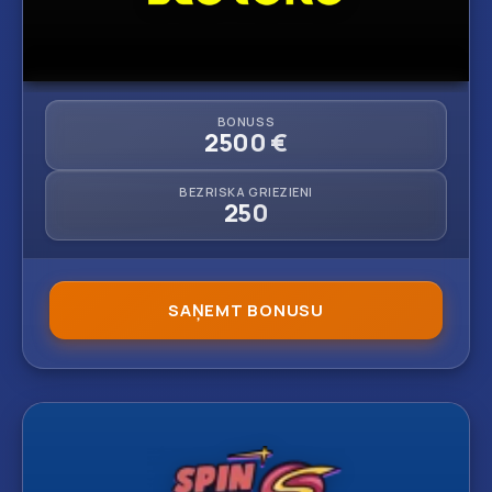
BONUSS
2500 €
BEZRISKA GRIEZIENI
250
SAŅEMT BONUSU