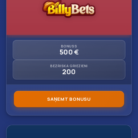
BONUSS
500 €
BEZRISKA GRIEZIENI
200
SAŅEMT BONUSU