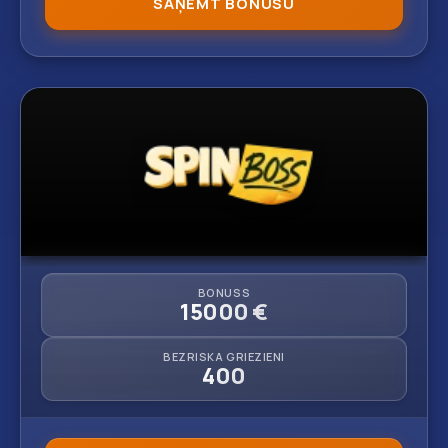
SAŅEMT BONUSU
BONUSS
15000 €
BEZRISKA GRIEZIENI
400