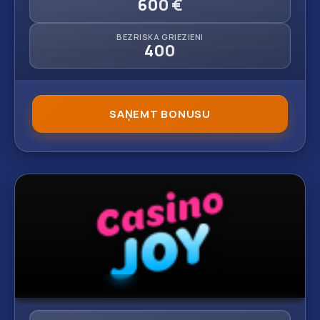
600 €
BEZRISKA GRIEZIENI
400
SAŅEMT BONUSU