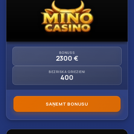
BONUSS
2300 €
BEZRISKA GRIEZIENI
400
SAŅEMT BONUSU