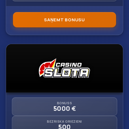
SAŅEMT BONUSU
BONUSS
5000 €
BEZRISKA GRIEZIENI
500