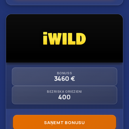
BONUSS
3460 €
BEZRISKA GRIEZIENI
400
SAŅEMT BONUSU