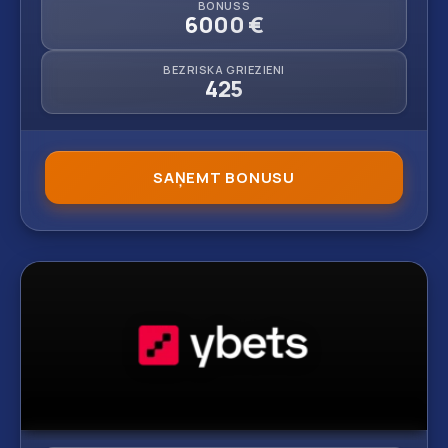
BONUSS
6000 €
BEZRISKA GRIEZIENI
425
SAŅEMT BONUSU