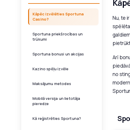
Kāpē
Kāpēc izvēlēties Sportuna
Nu, te i
Casino?
spēlētaj
Sportuna priekšrocības un
galdiem
trūkumi
pietrūk
Sportuna bonusi un akcijas
Arī bonu
piedāvāj
Kazino spēļu izvēle
no stin
modernu
Maksājumu metodes
Sportuna
Mobilā versija un lietotāja
pieredze
Spo
Kā reģistrēties Sportuna?