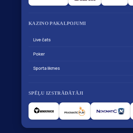
KAZINO PAKALPOJUMI
Live čats
Poker
Sporta likmes
SPĒĻU IZSTRĀDĀTĀJI