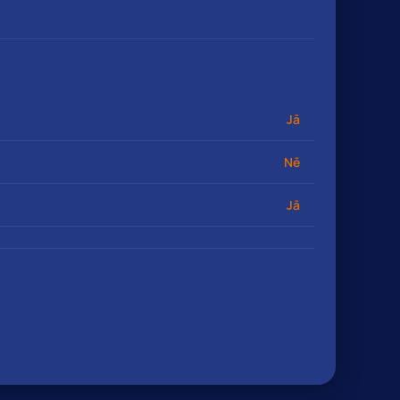
Jā
Nē
Jā