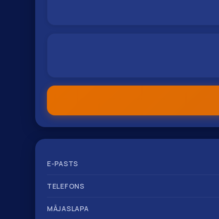
E-PASTS
TELEFONS
MĀJASLAPA