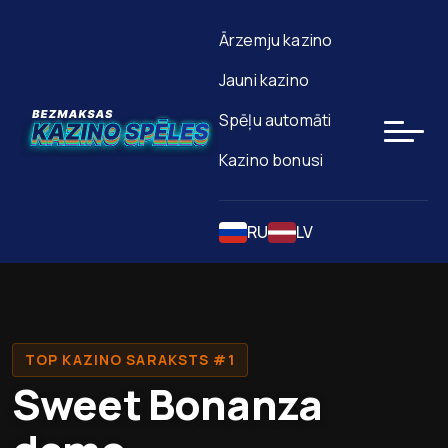
Ārzemju kazino
Jauni kazino
Spēļu automāti
Kazino bonusi
RU
LV
TOP KAZINO SARAKSTS #1
Sweet Bonanza