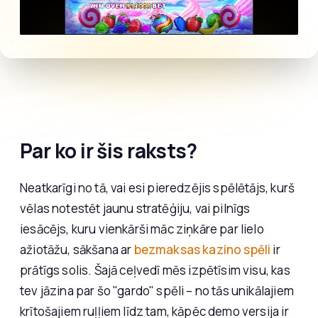
Par ko ir šis raksts?
Neatkarīgi no tā, vai esi pieredzējis spēlētājs, kurš
vēlas notestēt jaunu stratēģiju, vai pilnīgs
iesācējs, kuru vienkārši māc ziņkāre par lielo
ažiotāžu, sākšana ar
bezmaksas kazino spēli
ir
prātīgs solis. Šajā ceļvedī mēs izpētīsim visu, kas
tev jāzina par šo "gardo" spēli – no tās unikālajiem
krītošajiem ruļļiem līdz tam, kāpēc demo versija ir