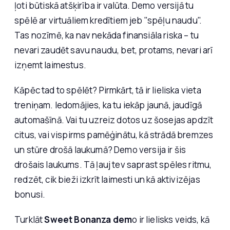
ļoti būtiskā atšķirība ir valūta. Demo versijā tu
spēlē ar virtuāliem kredītiem jeb "spēļu naudu".
Tas nozīmē, ka nav nekāda finansiāla riska – tu
nevari zaudēt savu naudu, bet, protams, nevari arī
izņemt laimestus.
Kāpēc tad to spēlēt? Pirmkārt, tā ir lieliska vieta
treniņam. Iedomājies, ka tu iekāp jaunā, jaudīgā
automašīnā. Vai tu uzreiz dotos uz šosejas apdzīt
citus, vai vispirms pamēģinātu, kā strādā bremzes
un stūre drošā laukumā? Demo versija ir šis
drošais laukums. Tā ļauj tev saprast spēles ritmu,
redzēt, cik bieži izkrīt laimesti un kā aktivizējas
bonusi.
Turklāt
Sweet Bonanza dem
o ir lielisks veids, kā