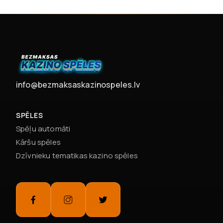
info@bezmaksaskazinospeles.lv
SPĒLES
Spēļu automāti
Kāršu spēles
Dzīvnieku tematikas kazino spēles