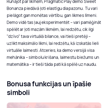
Runājot par likmēm, Pragmatic Play demo Sweet
Bonanza piedāvā ļoti elastīgu diapazonu. Tu vari
pielāgot gan monētas vērtību, gan likmes līmeni.
Demo vidē tas ļauj eksperimentēt – vari pamēģināt
spēlēt ar ļoti mazām likmēm, lai redzētu, cik ilgi
"dzīvo" tava virtuālā bilance, vai tieši pretēji –
uzlikt maksimālo likmi, lai redzētu, kā izskatās lieli
virtuālie laimesti. Atceries, ka demo versijā visa
mehānika – simbolu krišana, laimestu biežums un
matemātika – ir tieši tāda pati kā spēlē uz naudu.
Bonusa funkcijas un īpašie
simboli