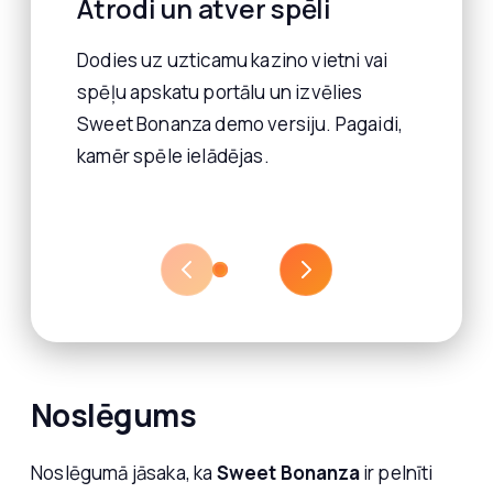
Atrodi un atver spēli
Dodies uz uzticamu kazino vietni vai
spēļu apskatu portālu un izvēlies
Sweet Bonanza demo versiju. Pagaidi,
kamēr spēle ielādējas.
Noslēgums
Noslēgumā jāsaka, ka
Sweet Bonanza
ir pelnīti